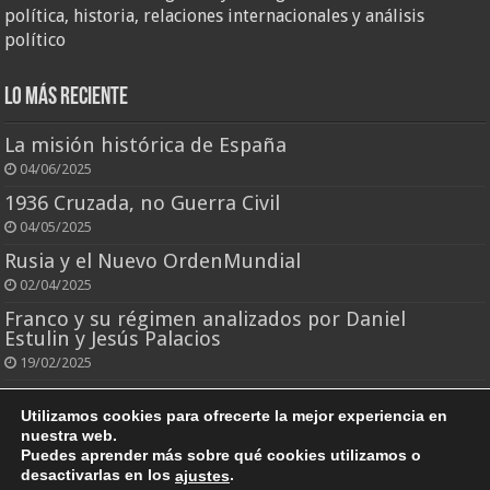
política, historia, relaciones internacionales y análisis
político
Lo más reciente
La misión histórica de España
04/06/2025
1936 Cruzada, no Guerra Civil
04/05/2025
Rusia y el Nuevo OrdenMundial
02/04/2025
Franco y su régimen analizados por Daniel
Estulin y Jesús Palacios
19/02/2025
El rey que todo lo perdió
Utilizamos cookies para ofrecerte la mejor experiencia en
25/10/2024
nuestra web.
Puedes aprender más sobre qué cookies utilizamos o
desactivarlas en los
.
ajustes