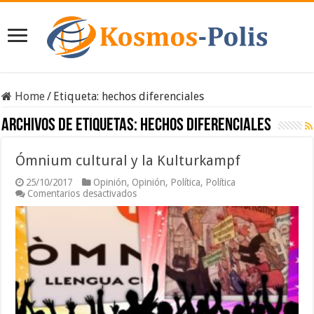
Home
/
Etiqueta:
hechos diferenciales
Archivos de etiquetas:
hechos diferenciales
Ómnium cultural y la Kulturkampf
25/10/2017
Opinión
,
Opinión
,
Política
,
Política
en
Comentarios desactivados
Ómnium
cultural
y
la
Kulturkampf