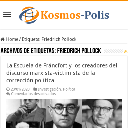
Home
/
Etiqueta:
Friedrich Pollock
Archivos de etiquetas:
Friedrich Pollock
La Escuela de Fráncfort y los creadores del
discurso marxista-victimista de la
corrección política
20/01/2020
Investigación
,
Política
en
Comentarios desactivados
La
Escuela
de
Fráncfort
y
los
creadores