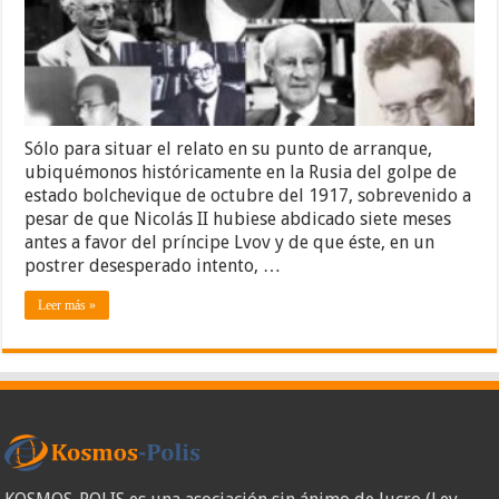
del
discurso
marxista-
victimista
de
la
corrección
política
Sólo para situar el relato en su punto de arranque,
ubiquémonos históricamente en la Rusia del golpe de
estado bolchevique de octubre del 1917, sobrevenido a
pesar de que Nicolás II hubiese abdicado siete meses
antes a favor del príncipe Lvov y de que éste, en un
postrer desesperado intento, …
Leer más »