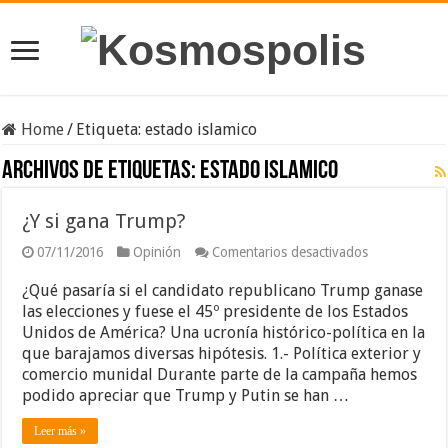
Home
/
Etiqueta:
estado islamico
Archivos de etiquetas:
estado islamico
¿Y si gana Trump?
en
07/11/2016
Opinión
Comentarios desactivados
¿Y
si
¿Qué pasaría si el candidato republicano Trump ganase
gana
las elecciones y fuese el 45º presidente de los Estados
Trump?
Unidos de América? Una ucronía histórico-política en la
que barajamos diversas hipótesis. 1.- Política exterior y
comercio munidal Durante parte de la campaña hemos
podido apreciar que Trump y Putin se han …
Leer más »