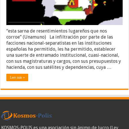
sin
atributos
“esta sarna de resentimientos lugareños que nos
corroe” (Unamuno) La infiltración por parte de las
facciones nacional-separatistas en las instituciones
españolas ha permitido, les ha permitido, establecer
una suerte de entramado institucional, cuasi-nacional,
con sus magistraturas y cargos, con sus presupuestos y
hacienda, con sus satélites y dependencias, cuya …
Leer más »
KOSMOS-POLIS es una asociación sin ánimo de lucro (Ley