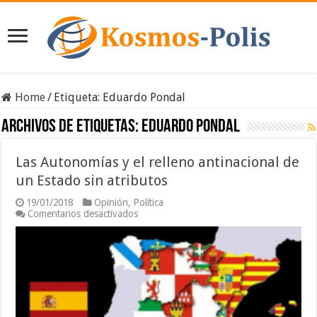
Home
/
Etiqueta:
Eduardo Pondal
Archivos de etiquetas:
Eduardo Pondal
Las Autonomías y el relleno antinacional de
un Estado sin atributos
19/01/2018
Opinión
,
Política
en
Comentarios desactivados
Las
Autonomías
y
el
relleno
antinacional
de
un
Estado