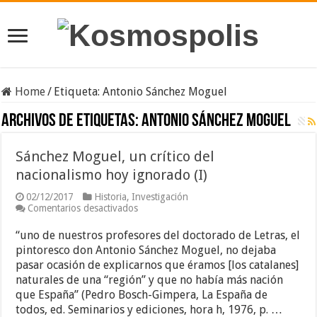
Home
/
Etiqueta:
Antonio Sánchez Moguel
Archivos de etiquetas:
Antonio Sánchez Moguel
Sánchez Moguel, un crítico del
nacionalismo hoy ignorado (I)
02/12/2017
Historia
,
Investigación
en
Comentarios desactivados
Sánchez
Moguel,
“uno de nuestros profesores del doctorado de Letras, el
un
pintoresco don Antonio Sánchez Moguel, no dejaba
crítico
pasar ocasión de explicarnos que éramos [los catalanes]
del
nacionalismo
naturales de una “región” y que no había más nación
hoy
que España” (Pedro Bosch-Gimpera, La España de
ignorado
todos, ed. Seminarios y ediciones, hora h, 1976, p. …
(I)