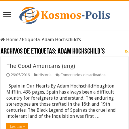
Home
/
Etiqueta:
Adam Hochschild’s
Archivos de etiquetas:
Adam Hochschild’s
The Good Americans (eng)
en
26/05/2016
Historia
Comentarios desactivados
The
Good
Spain in Our Hearts By Adam HochschildHoughton
Americans
Mifflin, 438 pages, Spain has always been a difficult
(eng)
country for foreigners to understand. The enduring
stereotypes are those crafted in the 16th and 19th
centuries: The Black Legend of Spain as the cruel and
intolerant land of the Inquisition was first …
Leer más »