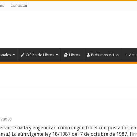
nio
Contactar
ionales
Crítica de Libros
Libros
Próximos Actos
Actu
en
ivados
12
eservarse nada y engendrar, como engendró el conquistador, en
de
Octubre,
anza.) La aún vigente ley 18/1987 del 7 de octubre de 1987, fi