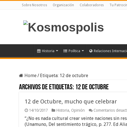
Sobre Nosotros
Organización
Colaboradores
Tu Patroci
Historia
Política
Relaciones Internac
Home
/
Etiqueta:
12 de octubre
Archivos de etiquetas:
12 de octubre
12 de Octubre, mucho que celebrar
14/10/2017
Historia
,
Opinión
Comentarios desact
“¿No es nada cultural crear veinte naciones sin r
(Unamuno, Del sentimiento trágico, p. 277. Ed Ali