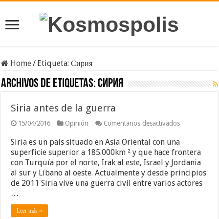
Home
/
Etiqueta:
Сирия
Archivos de etiquetas:
Сирия
Siria antes de la guerra
en
15/04/2016
Opinión
Comentarios desactivados
Siria
antes
Siria es un país situado en Asia Oriental con una
de
superficie superior a 185.000km ² y que hace frontera
la
con Turquía por el norte, Irak al este, Israel y Jordania
guerra
al sur y Líbano al oeste. Actualmente y desde principios
de 2011 Siria vive una guerra civil entre varios actores
…
Leer más »