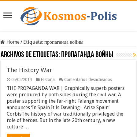
Home
/
Etiqueta:
пропаганда войны
Archivos de etiquetas:
пропаганда войны
The History War
en
05/05/2014
Historia
Comentarios desactivados
The
THE PROPAGANDA WAR | Graphically superb posters
History
War
were produced by both sides during the civil war. A
poster supporting the far-right Falange movement
announces ‘In Spain It Is Dawning– Arise Spain’
CorbisThe history of war traditionally privileged the
role of heroes. But in the late 20th century, a new
culture …