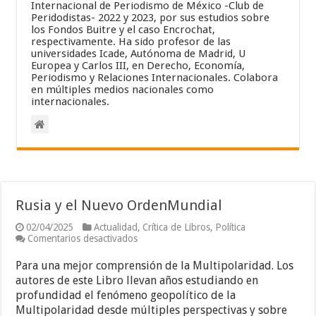
Internacional de Periodismo de México -Club de
Peridodistas- 2022 y 2023, por sus estudios sobre
los Fondos Buitre y el caso Encrochat,
respectivamente. Ha sido profesor de las
universidades Icade, Autónoma de Madrid, U
Europea y Carlos III, en Derecho, Economía,
Periodismo y Relaciones Internacionales. Colabora
en múltiples medios nacionales como
internacionales.
Rusia y el Nuevo OrdenMundial
02/04/2025
Actualidad
,
Crítica de Libros
,
Política
en
Comentarios desactivados
Rusia
y
Para una mejor comprensión de la Multipolaridad. Los
el
autores de este Libro llevan años estudiando en
Nuevo
profundidad el fenómeno geopolítico de la
OrdenMundial
Multipolaridad desde múltiples perspectivas y sobre