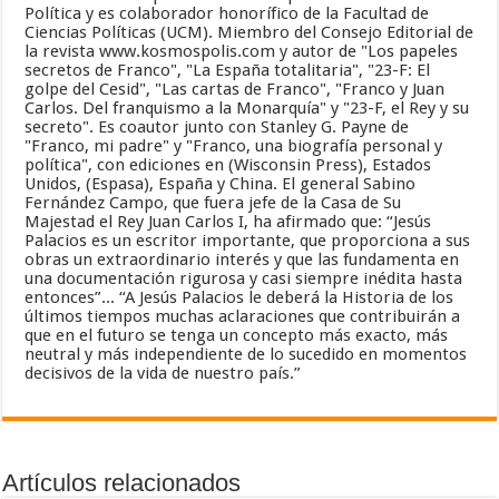
Política y es colaborador honorífico de la Facultad de
Ciencias Políticas (UCM). Miembro del Consejo Editorial de
la revista www.kosmospolis.com y autor de "Los papeles
secretos de Franco", "La España totalitaria", "23-F: El
golpe del Cesid", "Las cartas de Franco", "Franco y Juan
Carlos. Del franquismo a la Monarquía" y "23-F, el Rey y su
secreto". Es coautor junto con Stanley G. Payne de
"Franco, mi padre" y "Franco, una biografía personal y
política", con ediciones en (Wisconsin Press), Estados
Unidos, (Espasa), España y China. El general Sabino
Fernández Campo, que fuera jefe de la Casa de Su
Majestad el Rey Juan Carlos I, ha afirmado que: “Jesús
Palacios es un escritor importante, que proporciona a sus
obras un extraordinario interés y que las fundamenta en
una documentación rigurosa y casi siempre inédita hasta
entonces”... “A Jesús Palacios le deberá la Historia de los
últimos tiempos muchas aclaraciones que contribuirán a
que en el futuro se tenga un concepto más exacto, más
neutral y más independiente de lo sucedido en momentos
decisivos de la vida de nuestro país.”
Artículos relacionados