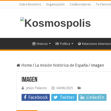
Sobre Nosotros
Organización
Colaboradores
Tu Patroci
Historia
Política
Relaciones Internac
Home
/
La misión histórica de España
/
imagen
imagen
Jesús Palacios
04/06/2025
Facebook
Twitter
LinkedIn