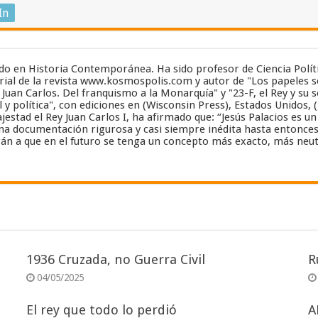
In
zado en Historia Contemporánea. Ha sido profesor de Ciencia Polít
ial de la revista www.kosmospolis.com y autor de "Los papeles se
y Juan Carlos. Del franquismo a la Monarquía" y "23-F, el Rey y su 
 y política", con ediciones en (Wisconsin Press), Estados Unidos, 
estad el Rey Juan Carlos I, ha afirmado que: “Jesús Palacios es 
a documentación rigurosa y casi siempre inédita hasta entonces”..
án a que en el futuro se tenga un concepto más exacto, más neut
1936 Cruzada, no Guerra Civil
R
04/05/2025
El rey que todo lo perdió
A