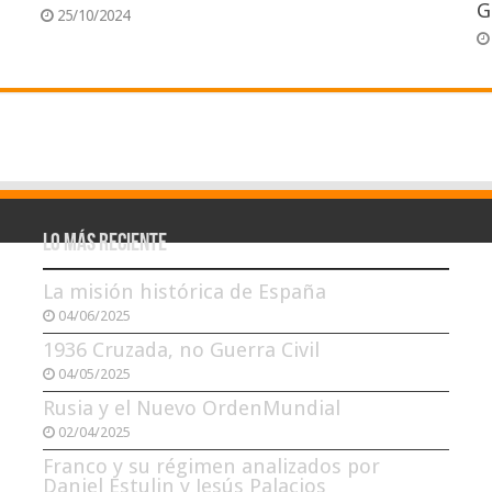
G
25/10/2024
Lo más reciente
La misión histórica de España
04/06/2025
1936 Cruzada, no Guerra Civil
04/05/2025
Rusia y el Nuevo OrdenMundial
02/04/2025
Franco y su régimen analizados por
Daniel Estulin y Jesús Palacios