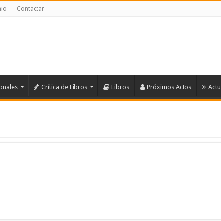
nio
Contactar
ionales
Crítica de Libros
Libros
Próximos Actos
Actu