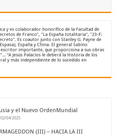
ica y es colaborador honorífico de la Facultad de
cretos de Franco", "La España totalitaria", "23-F:
secreto". Es coautor junto con Stanley G. Payne de
(Espasa), España y China. El general Sabino
un escritor importante, que proporciona a sus obras
. “A Jesús Palacios le deberá la Historia de los
ral y más independiente de lo sucedido en
usia y el Nuevo OrdenMundial
02/04/2025
RMAGEDDON (III) – HACIA LA III