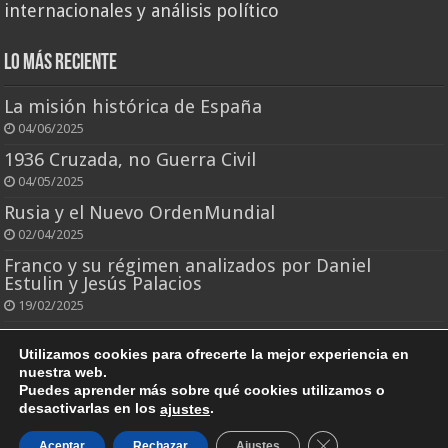
internacionales y análisis político
Lo más reciente
La misión histórica de España
04/06/2025
1936 Cruzada, no Guerra Civil
04/05/2025
Rusia y el Nuevo OrdenMundial
02/04/2025
Franco y su régimen analizados por Daniel
Estulin y Jesús Palacios
19/02/2025
El rey que todo lo perdió
Utilizamos cookies para ofrecerte la mejor experiencia en
25/10/2024
nuestra web.
Puedes aprender más sobre qué cookies utilizamos o
desactivarlas en los
.
ajustes
Cerrar el banner d
Aceptar
Rechazar
Ajustes