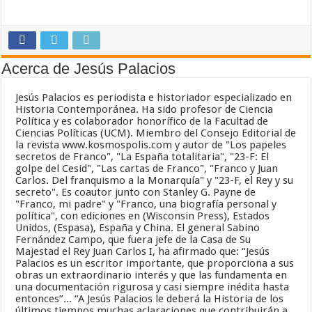
Acerca de Jesús Palacios
Jesús Palacios es periodista e historiador especializado en
Historia Contemporánea. Ha sido profesor de Ciencia
Política y es colaborador honorífico de la Facultad de
Ciencias Políticas (UCM). Miembro del Consejo Editorial de
la revista www.kosmospolis.com y autor de "Los papeles
secretos de Franco", "La España totalitaria", "23-F: El
golpe del Cesid", "Las cartas de Franco", "Franco y Juan
Carlos. Del franquismo a la Monarquía" y "23-F, el Rey y su
secreto". Es coautor junto con Stanley G. Payne de
"Franco, mi padre" y "Franco, una biografía personal y
política", con ediciones en (Wisconsin Press), Estados
Unidos, (Espasa), España y China. El general Sabino
Fernández Campo, que fuera jefe de la Casa de Su
Majestad el Rey Juan Carlos I, ha afirmado que: “Jesús
Palacios es un escritor importante, que proporciona a sus
obras un extraordinario interés y que las fundamenta en
una documentación rigurosa y casi siempre inédita hasta
entonces”... “A Jesús Palacios le deberá la Historia de los
últimos tiempos muchas aclaraciones que contribuirán a