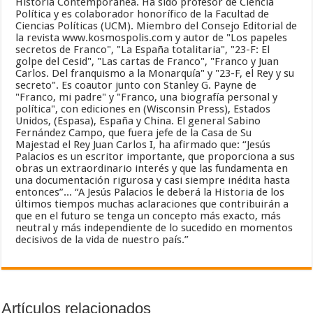
Historia Contemporánea. Ha sido profesor de Ciencia
Política y es colaborador honorífico de la Facultad de
Ciencias Políticas (UCM). Miembro del Consejo Editorial de
la revista www.kosmospolis.com y autor de "Los papeles
secretos de Franco", "La España totalitaria", "23-F: El
golpe del Cesid", "Las cartas de Franco", "Franco y Juan
Carlos. Del franquismo a la Monarquía" y "23-F, el Rey y su
secreto". Es coautor junto con Stanley G. Payne de
"Franco, mi padre" y "Franco, una biografía personal y
política", con ediciones en (Wisconsin Press), Estados
Unidos, (Espasa), España y China. El general Sabino
Fernández Campo, que fuera jefe de la Casa de Su
Majestad el Rey Juan Carlos I, ha afirmado que: “Jesús
Palacios es un escritor importante, que proporciona a sus
obras un extraordinario interés y que las fundamenta en
una documentación rigurosa y casi siempre inédita hasta
entonces”... “A Jesús Palacios le deberá la Historia de los
últimos tiempos muchas aclaraciones que contribuirán a
que en el futuro se tenga un concepto más exacto, más
neutral y más independiente de lo sucedido en momentos
decisivos de la vida de nuestro país.”
Artículos relacionados