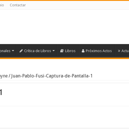
nio
Contactar
ionales
Crítica de Libros
Libros
Próximos Actos
Actu
ayne
/
Juan-Pablo-Fusi-Captura-de-Pantalla-1
1