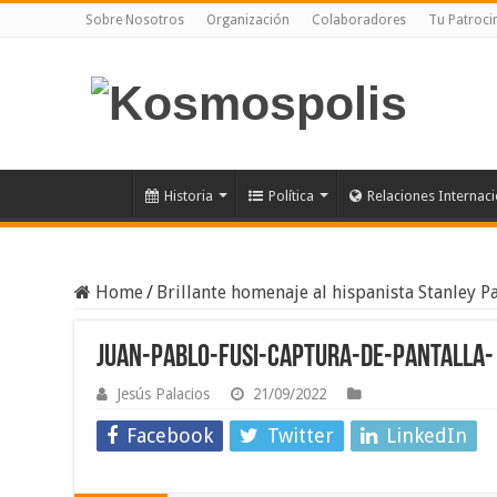
Sobre Nosotros
Organización
Colaboradores
Tu Patroci
Historia
Política
Relaciones Internac
Home
/
Brillante homenaje al hispanista Stanley P
Juan-Pablo-Fusi-Captura-de-Pantalla-
Jesús Palacios
21/09/2022
Facebook
Twitter
LinkedIn