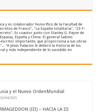
ica y es colaborador honorífico de la Facultad de
cretos de Franco", "La España totalitaria", "23-F:
secreto". Es coautor junto con Stanley G. Payne de
(Espasa), España y China. El general Sabino
un escritor importante, que proporciona a sus obras
. “A Jesús Palacios le deberá la Historia de los
ral y más independiente de lo sucedido en
usia y el Nuevo OrdenMundial
02/04/2025
RMAGEDDON (III) – HACIA LA III