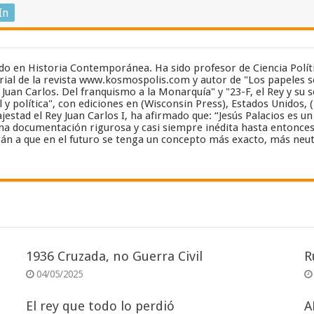
In
zado en Historia Contemporánea. Ha sido profesor de Ciencia Polít
ial de la revista www.kosmospolis.com y autor de "Los papeles se
y Juan Carlos. Del franquismo a la Monarquía" y "23-F, el Rey y su 
 y política", con ediciones en (Wisconsin Press), Estados Unidos, 
estad el Rey Juan Carlos I, ha afirmado que: “Jesús Palacios es 
a documentación rigurosa y casi siempre inédita hasta entonces”..
án a que en el futuro se tenga un concepto más exacto, más neut
1936 Cruzada, no Guerra Civil
R
04/05/2025
El rey que todo lo perdió
A