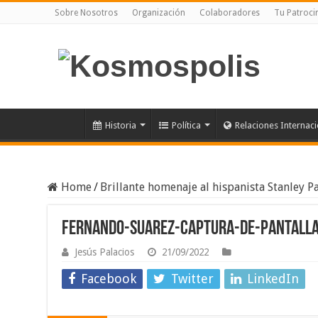
Sobre Nosotros
Organización
Colaboradores
Tu Patroci
Historia
Política
Relaciones Internac
Home
/
Brillante homenaje al hispanista Stanley P
Fernando-Suarez-Captura-de-Pantall
Jesús Palacios
21/09/2022
Facebook
Twitter
LinkedIn