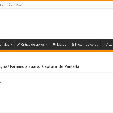
nio
Contactar
ionales
Crítica de Libros
Libros
Próximos Actos
Actu
ayne
/
Fernando-Suarez-Captura-de-Pantalla
a