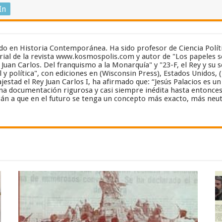
In
zado en Historia Contemporánea. Ha sido profesor de Ciencia Polít
ial de la revista www.kosmospolis.com y autor de "Los papeles se
y Juan Carlos. Del franquismo a la Monarquía" y "23-F, el Rey y su 
 y política", con ediciones en (Wisconsin Press), Estados Unidos, 
estad el Rey Juan Carlos I, ha afirmado que: “Jesús Palacios es 
a documentación rigurosa y casi siempre inédita hasta entonces”..
án a que en el futuro se tenga un concepto más exacto, más neut