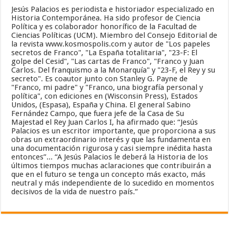
Jesús Palacios es periodista e historiador especializado en
Historia Contemporánea. Ha sido profesor de Ciencia
Política y es colaborador honorífico de la Facultad de
Ciencias Políticas (UCM). Miembro del Consejo Editorial de
la revista www.kosmospolis.com y autor de "Los papeles
secretos de Franco", "La España totalitaria", "23-F: El
golpe del Cesid", "Las cartas de Franco", "Franco y Juan
Carlos. Del franquismo a la Monarquía" y "23-F, el Rey y su
secreto". Es coautor junto con Stanley G. Payne de
"Franco, mi padre" y "Franco, una biografía personal y
política", con ediciones en (Wisconsin Press), Estados
Unidos, (Espasa), España y China. El general Sabino
Fernández Campo, que fuera jefe de la Casa de Su
Majestad el Rey Juan Carlos I, ha afirmado que: “Jesús
Palacios es un escritor importante, que proporciona a sus
obras un extraordinario interés y que las fundamenta en
una documentación rigurosa y casi siempre inédita hasta
entonces”... “A Jesús Palacios le deberá la Historia de los
últimos tiempos muchas aclaraciones que contribuirán a
que en el futuro se tenga un concepto más exacto, más
neutral y más independiente de lo sucedido en momentos
decisivos de la vida de nuestro país.”