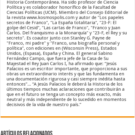
Historia Contemporánea. Ha sido profesor de Ciencia
Política y es colaborador honorífico de la Facultad de
Ciencias Políticas (UCM). Miembro del Consejo Editorial de
la revista www.kosmospolis.com y autor de "Los papeles
secretos de Franco", "La España totalitaria", "23-F: El
golpe del Cesid", "Las cartas de Franco", "Franco y Juan
Carlos. Del franquismo a la Monarquía" y "23-F, el Rey y su
secreto". Es coautor junto con Stanley G. Payne de
"Franco, mi padre" y "Franco, una biografía personal y
política", con ediciones en (Wisconsin Press), Estados
Unidos, (Espasa), España y China. El general Sabino
Fernández Campo, que fuera jefe de la Casa de Su
Majestad el Rey Juan Carlos I, ha afirmado que: “Jesús
Palacios es un escritor importante, que proporciona a sus
obras un extraordinario interés y que las fundamenta en
una documentación rigurosa y casi siempre inédita hasta
entonces”... “A Jesús Palacios le deberá la Historia de los
últimos tiempos muchas aclaraciones que contribuirán a
que en el futuro se tenga un concepto más exacto, más
neutral y más independiente de lo sucedido en momentos
decisivos de la vida de nuestro país.”
Artículos relacionados