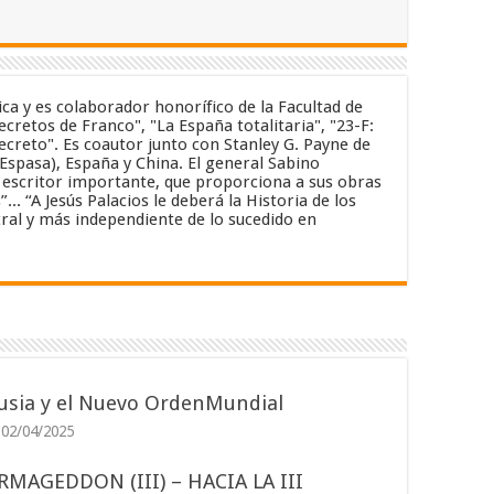
ica y es colaborador honorífico de la Facultad de
cretos de Franco", "La España totalitaria", "23-F:
secreto". Es coautor junto con Stanley G. Payne de
(Espasa), España y China. El general Sabino
un escritor importante, que proporciona a sus obras
. “A Jesús Palacios le deberá la Historia de los
ral y más independiente de lo sucedido en
usia y el Nuevo OrdenMundial
02/04/2025
RMAGEDDON (III) – HACIA LA III