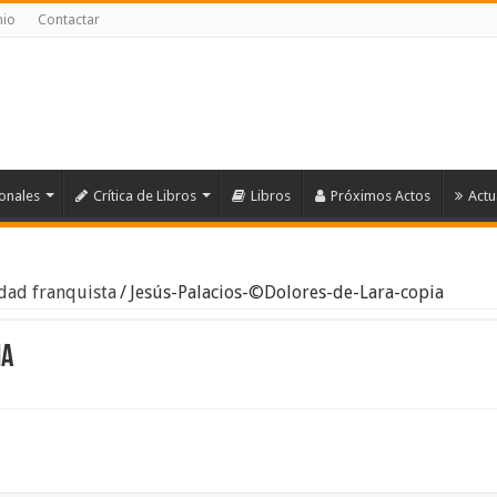
nio
Contactar
ionales
Crítica de Libros
Libros
Próximos Actos
Actu
idad franquista
/
Jesús-Palacios-©Dolores-de-Lara-copia
ia