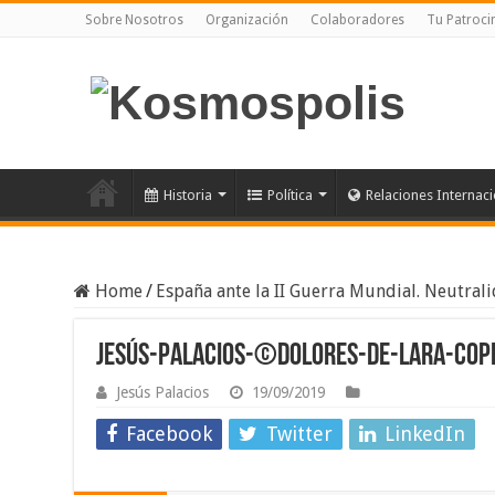
Sobre Nosotros
Organización
Colaboradores
Tu Patroci
Historia
Política
Relaciones Internac
Home
/
España ante la II Guerra Mundial. Neutral
Jesús-Palacios-©Dolores-de-Lara-cop
Jesús Palacios
19/09/2019
Facebook
Twitter
LinkedIn