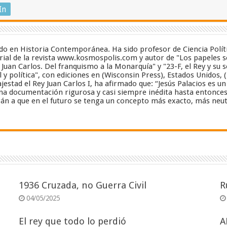
In
zado en Historia Contemporánea. Ha sido profesor de Ciencia Polít
ial de la revista www.kosmospolis.com y autor de "Los papeles se
y Juan Carlos. Del franquismo a la Monarquía" y "23-F, el Rey y su 
 y política", con ediciones en (Wisconsin Press), Estados Unidos, 
estad el Rey Juan Carlos I, ha afirmado que: “Jesús Palacios es 
a documentación rigurosa y casi siempre inédita hasta entonces”..
án a que en el futuro se tenga un concepto más exacto, más neut
1936 Cruzada, no Guerra Civil
R
04/05/2025
El rey que todo lo perdió
A