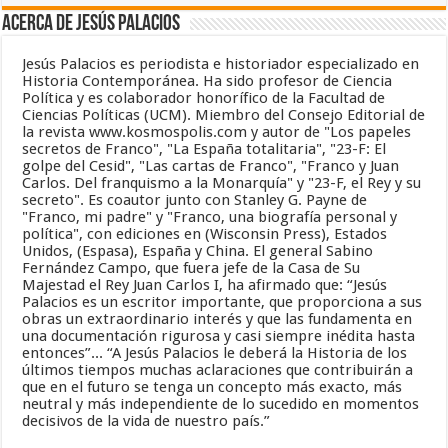
Acerca de Jesús Palacios
Jesús Palacios es periodista e historiador especializado en
Historia Contemporánea. Ha sido profesor de Ciencia
Política y es colaborador honorífico de la Facultad de
Ciencias Políticas (UCM). Miembro del Consejo Editorial de
la revista www.kosmospolis.com y autor de "Los papeles
secretos de Franco", "La España totalitaria", "23-F: El
golpe del Cesid", "Las cartas de Franco", "Franco y Juan
Carlos. Del franquismo a la Monarquía" y "23-F, el Rey y su
secreto". Es coautor junto con Stanley G. Payne de
"Franco, mi padre" y "Franco, una biografía personal y
política", con ediciones en (Wisconsin Press), Estados
Unidos, (Espasa), España y China. El general Sabino
Fernández Campo, que fuera jefe de la Casa de Su
Majestad el Rey Juan Carlos I, ha afirmado que: “Jesús
Palacios es un escritor importante, que proporciona a sus
obras un extraordinario interés y que las fundamenta en
una documentación rigurosa y casi siempre inédita hasta
entonces”... “A Jesús Palacios le deberá la Historia de los
últimos tiempos muchas aclaraciones que contribuirán a
que en el futuro se tenga un concepto más exacto, más
neutral y más independiente de lo sucedido en momentos
decisivos de la vida de nuestro país.”