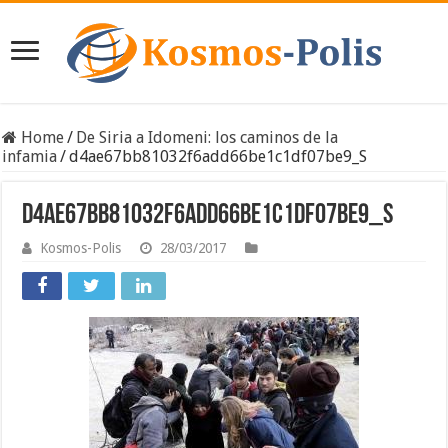
Home
/
De Siria a Idomeni: los caminos de la
infamia
/
d4ae67bb81032f6add66be1c1df07be9_S
d4ae67bb81032f6add66be1c1df07be9_S
Kosmos-Polis
28/03/2017