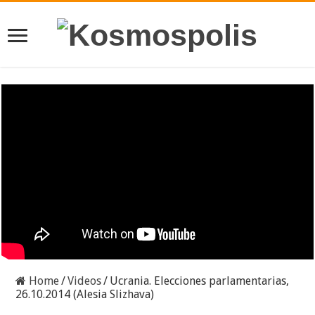
Home
/
Videos
/
Ucrania. Elecciones parlamentarias,
26.10.2014 (Alesia Slizhava)