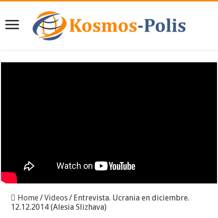
Home
/
Videos
/
Entrevista. Ucrania en diciembre.
12.12.2014 (Alesia Slizhava)