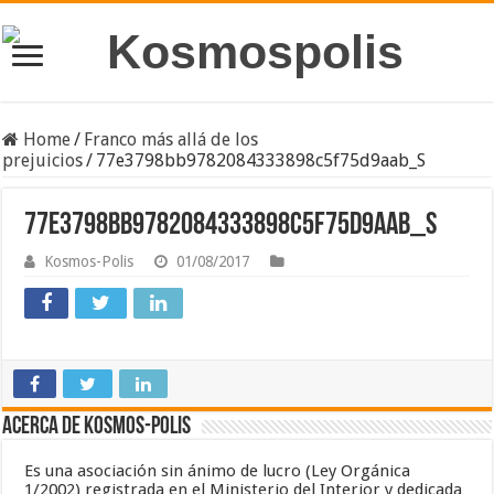
Home
/
Franco más allá de los
prejuicios
/
77e3798bb9782084333898c5f75d9aab_S
77e3798bb9782084333898c5f75d9aab_S
Kosmos-Polis
01/08/2017
Acerca de Kosmos-Polis
Es una asociación sin ánimo de lucro (Ley Orgánica
1/2002) registrada en el Ministerio del Interior y dedicada