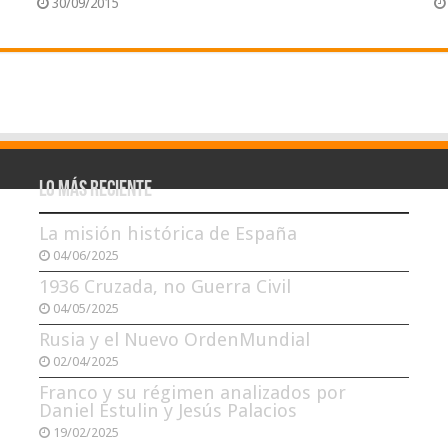
30/09/2015
Lo más reciente
La misión histórica de España
04/06/2025
1936 Cruzada, no Guerra Civil
04/05/2025
Rusia y el Nuevo OrdenMundial
02/04/2025
Franco y su régimen analizados por
Daniel Estulin y Jesús Palacios
19/02/2025