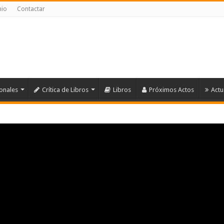
nio
Contactar
ionales
Crítica de Libros
Libros
Próximos Actos
Actu