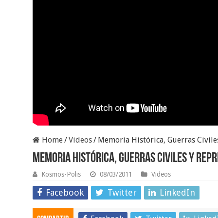
Home
/
Videos
/
Memoria Histórica, Guerras Civile
Memoria Histórica, Guerras Civiles y Rep
Kosmos-Polis
08/03/2011
Videos
Facebook
Twitter
LinkedIn